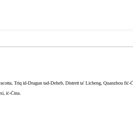
racotta, Triq id-Dragun tad-Deheb, Distrett ta' Licheng, Quanzhou fiċ-Ċ
xi, iċ-Ċina.