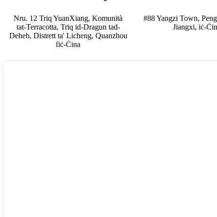
Nru. 12 Triq YuanXiang, Komunità
#88 Yangzi Town, Peng
tat-Terracotta, Triq id-Dragun tad-
Jiangxi, iċ-Ċi
Deheb, Distrett ta' Licheng, Quanzhou
fiċ-Ċina