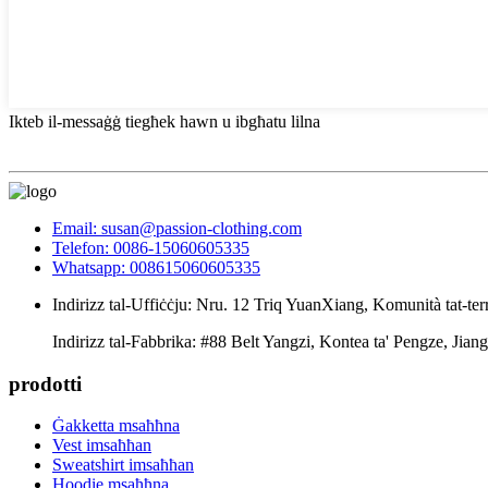
Ikteb il-messaġġ tiegħek hawn u ibgħatu lilna
Email: susan@passion-clothing.com
Telefon: 0086-15060605335
Whatsapp: 008615060605335
Indirizz tal-Uffiċċju: Nru. 12 Triq YuanXiang, Komunità tat-ter
Indirizz tal-Fabbrika: #88 Belt Yangzi, Kontea ta' Pengze, Jiang
prodotti
Ġakketta msaħħna
Vest imsaħħan
Sweatshirt imsaħħan
Hoodie msaħħna