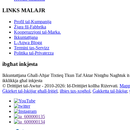
LINKS MALAJR
Profil tal-Kumpanija
Żjara fil-Fabbrika
Kooperazzjoni tal-Marka.
Ikkuntattjana
L-Aqwa Blogg
Termini tas-Servizz
Politika tal-Privatezza
ibgħat inkjesta
Ikkuntattjana Għall-Aħjar Tixtieq Tkun Taf Aktar Nistgħu Nagħtuk it-t
ikklikkja għal inkjesta
© Drittijiet tal-Awtur - 2010-2026: Id-Drittijiet kollha Riżervati.
Mappa
Ġkieket tal-Iskijjar għall-Irġiel
,
ilbies tax-xogħol
,
Ġakketta tal-Iskijar
,