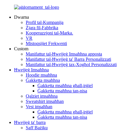
Dwarna
Profil tal-Kumpanija
Żjara fil-Fabbrika
Kooperazzjoni tal-Marka.
VR
Mistoqsijiet Frekwenti
Custom
Manifattur tal-Ħwejjeġ Imsaħħna apposta
Manifattur tal-Ħwejjeġ ta' Barra Personalizzati
Manifattur tal-Ħwejjeġ tax-Xogħol Personalizzati
Ħwejjeġ Imsaħħna
Hoodie msaħħna
Ġakketta msaħħna
Ġakketta msaħħna għall-irġiel
Ġakketta msaħħna tan-nisa
Qalziet imsaħħna
Sweatshirt imsaħħan
Vest imsaħħan
Ġakketta msaħħna għall-irġiel
Ġakketta msaħħna tan-nisa
Ħwejjeġ ta' barra
Saff Bażiku