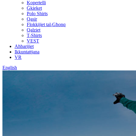
Kopertelli
Ġkieket
Polo Shirts
Qasir
Flokkijiet tal-Għonq
Qalziet
T-Shirts
VEST
Aħbarijiet
Ikkuntattjana
VR
English