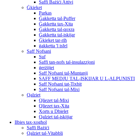
Saffi Bażiċi Attivi
Ġkieket
Parkas
Ġakketta tal-Puffer
Ġakketta tax-Xita
Ġakketta tal-qoxra
Ġakketta tal-iskijar
Ġkieket tar-riħ
ġakketta 'l isfel
Saff Nofsani
Suf
Saffi tan-nofs tal-insulazzjoni
ġerżijiet
Saff Nofsani tal-Muntanji
SAFF MEDJU TAL-ISKIJAR U L-ALPUNISTI
Saff Nofsani tat-Tixbit
Saff Nofsani tal-Mixi
Qalziet
Qliezet tal-Mixi
Qliezet tax-Xita
Xorts u Dbielet
Qalziet tal-iskijjar
Ilbies tax-xogħol
Saffi Bażiċi
Qalziet tal-Vitabbli