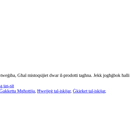
weġiba, Għal mistoqsijiet dwar il-prodotti tagħna. Jekk jogħġbok ħalli 
 tas-sit
Ġakketta Mgħottija
,
Ħwejjeġ tal-iskijar
,
Ġkieket tal-iskijar
,