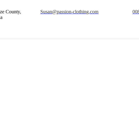
ze County,
Susan@passion-clothing.com
00
na