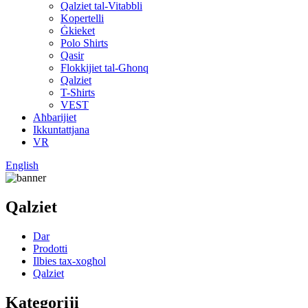
Qalziet tal-Vitabbli
Kopertelli
Ġkieket
Polo Shirts
Qasir
Flokkijiet tal-Għonq
Qalziet
T-Shirts
VEST
Aħbarijiet
Ikkuntattjana
VR
English
Qalziet
Dar
Prodotti
Ilbies tax-xogħol
Qalziet
Kategoriji