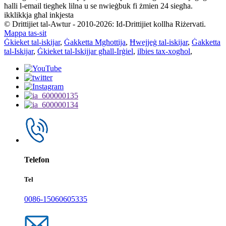
ħalli l-email tiegħek lilna u se nwieġbuk fi żmien 24 siegħa.
ikklikkja għal inkjesta
© Drittijiet tal-Awtur - 2010-2026: Id-Drittijiet kollha Riżervati.
Mappa tas-sit
Ġkieket tal-iskijar
,
Ġakketta Mgħottija
,
Ħwejjeġ tal-iskijar
,
Ġakketta
tal-Iskijar
,
Ġkieket tal-Iskijjar għall-Irġiel
,
ilbies tax-xogħol
,
Telefon
Tel
0086-15060605335