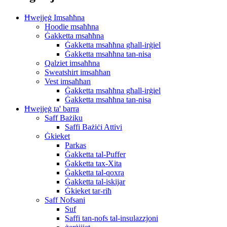
Ħwejjeġ Imsaħħna
Hoodie msaħħna
Ġakketta msaħħna
Ġakketta msaħħna għall-irġiel
Ġakketta msaħħna tan-nisa
Qalziet imsaħħna
Sweatshirt imsaħħan
Vest imsaħħan
Ġakketta msaħħna għall-irġiel
Ġakketta msaħħna tan-nisa
Ħwejjeġ ta' barra
Saff Bażiku
Saffi Bażiċi Attivi
Ġkieket
Parkas
Ġakketta tal-Puffer
Ġakketta tax-Xita
Ġakketta tal-qoxra
Ġakketta tal-iskijar
Ġkieket tar-riħ
Saff Nofsani
Suf
Saffi tan-nofs tal-insulazzjoni