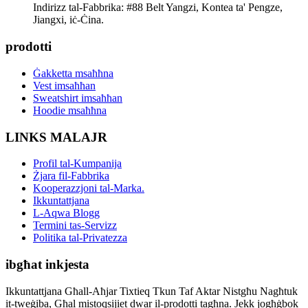
Indirizz tal-Fabbrika: #88 Belt Yangzi, Kontea ta' Pengze,
Jiangxi, iċ-Ċina.
prodotti
Ġakketta msaħħna
Vest imsaħħan
Sweatshirt imsaħħan
Hoodie msaħħna
LINKS MALAJR
Profil tal-Kumpanija
Żjara fil-Fabbrika
Kooperazzjoni tal-Marka.
Ikkuntattjana
L-Aqwa Blogg
Termini tas-Servizz
Politika tal-Privatezza
ibgħat inkjesta
Ikkuntattjana Għall-Aħjar Tixtieq Tkun Taf Aktar Nistgħu Nagħtuk
it-tweġiba, Għal mistoqsijiet dwar il-prodotti tagħna. Jekk jogħġbok