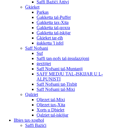
Saffi Bażiċi Attivi
Ġkieket
Parkas
Ġakketta tal-Puffer
Ġakketta tax-Xita
Ġakketta tal-qoxra
Ġakketta tal-iskijar
Ġkieket tar-riħ
ġakketta 'l isfel
Saff Nofsani
Suf
Saffi tan-nofs tal-insulazzjoni
ġerżijiet
Saff Nofsani tal-Muntanji
SAFF MEDJU TAL-ISKIJAR U L-
ALPUNISTI
Saff Nofsani tat-Tixbit
Saff Nofsani tal-Mixi
Qalziet
Qliezet tal-Mixi
Qliezet tax-Xita
Xorts u Dbielet
Qalziet tal-iskijjar
Ilbies tax-xogħol
Saffi Bażiċi