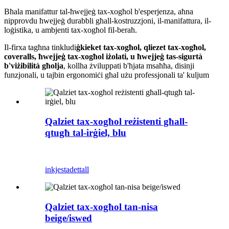
Bħala manifattur tal-ħwejjeġ tax-xogħol b'esperjenza, aħna
nipprovdu ħwejjeġ durabbli għall-kostruzzjoni, il-manifattura, il-
loġistika, u ambjenti tax-xogħol fil-beraħ.
Il-firxa tagħna tinkludi
ġkieket tax-xogħol, qliezet tax-xogħol,
coveralls, ħwejjeġ tax-xogħol iżolati, u ħwejjeġ tas-sigurtà
b'viżibilità għolja
, kollha żviluppati b'ħjata msaħħa, disinji
funzjonali, u tajbin ergonomiċi għal użu professjonali ta' kuljum
Qalziet tax-xogħol reżistenti għall-
qtugħ tal-irġiel, blu
inkjesta
dettall
Qalziet tax-xogħol tan-nisa
beige/iswed