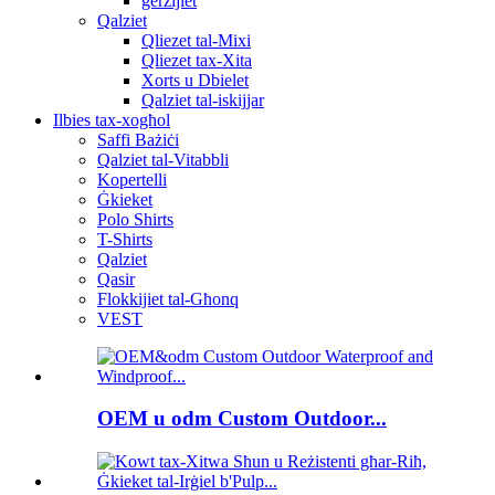
ġerżijiet
Qalziet
Qliezet tal-Mixi
Qliezet tax-Xita
Xorts u Dbielet
Qalziet tal-iskijjar
Ilbies tax-xogħol
Saffi Bażiċi
Qalziet tal-Vitabbli
Kopertelli
Ġkieket
Polo Shirts
T-Shirts
Qalziet
Qasir
Flokkijiet tal-Għonq
VEST
OEM u odm Custom Outdoor...