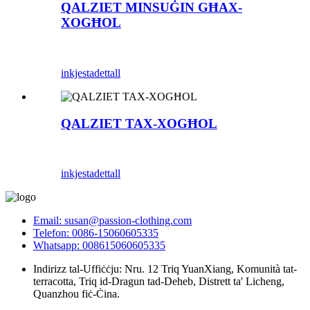
QALZIET MINSUĠIN GĦAX-
XOGĦOL
inkjesta
dettall
QALZIET TAX-XOGĦOL
inkjesta
dettall
Email: susan@passion-clothing.com
Telefon: 0086-15060605335
Whatsapp: 008615060605335
Indirizz tal-Uffiċċju: Nru. 12 Triq YuanXiang, Komunità tat-
terracotta, Triq id-Dragun tad-Deheb, Distrett ta' Licheng,
Quanzhou fiċ-Ċina.