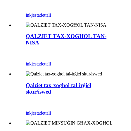
inkjesta
dettall
QALZIET TAX-XOGĦOL TAN-
NISA
inkjesta
dettall
Qalziet tax-xogħol tal-irġiel
skur/iswed
inkjesta
dettall