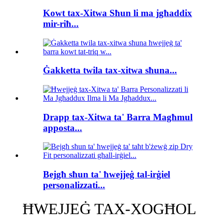
Kowt tax-Xitwa Sħun li ma jgħaddix
mir-riħ...
Ġakketta twila tax-xitwa sħuna...
Drapp tax-Xitwa ta' Barra Magħmul
apposta...
Bejgħ sħun ta' ħwejjeġ tal-irġiel
personalizzati...
ĦWEJJEĠ TAX-XOGĦOL