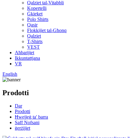
Qalziet tal-Vitabbli
Kopertelli
Ġkieket
Polo Shirts
Qasir
Flokkijiet tal-Għonq
Qalziet
T-Shirts
VEST
Aħbarijiet
Ikkuntattjana
VR
English
Prodotti
Dar
Prodotti
Ħwejjeġ ta' barra
Saff Nofsani
ġerżijiet