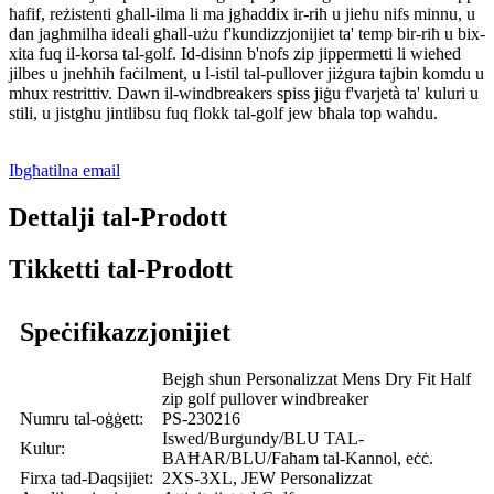
ħafif, reżistenti għall-ilma li ma jgħaddix ir-riħ u jieħu nifs minnu, u
dan jagħmilha ideali għall-użu f'kundizzjonijiet ta' temp bir-riħ u bix-
xita fuq il-korsa tal-golf. Id-disinn b'nofs zip jippermetti li wieħed
jilbes u jneħħih faċilment, u l-istil tal-pullover jiżgura tajbin komdu u
mhux restrittiv. Dawn il-windbreakers spiss jiġu f'varjetà ta' kuluri u
stili, u jistgħu jintlibsu fuq flokk tal-golf jew bħala top waħdu.
Ibgħatilna email
Dettalji tal-Prodott
Tikketti tal-Prodott
Speċifikazzjonijiet
Bejgħ sħun Personalizzat Mens Dry Fit Half
zip golf pullover windbreaker
Numru tal-oġġett:
PS-230216
Iswed/Burgundy/BLU TAL-
Kulur:
BAĦAR/BLU/Faħam tal-Kannol, eċċ.
Firxa tad-Daqsijiet:
2XS-3XL, JEW Personalizzat