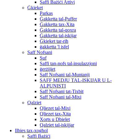
Saffi Bażiċi Attivi
Ġkieket
Parkas
Ġakketta tal-Puffer
Ġakketta tax-Xita
Ġakketta tal-qoxra
Ġakketta tal-iskijar
Ġkieket tar-riħ
ġakketta 'l isfel
Saff Nofsani
Suf
Saffi tan-nofs tal-insulazzjoni
ġerżijiet
Saff Nofsani tal-Muntanji
SAFF MEDJU TAL-ISKIJAR U L-
ALPUNISTI
Saff Nofsani tat-Tixbit
Saff Nofsani tal-Mixi
Qalziet
Qliezet tal-Mixi
Qliezet tax-Xita
Xorts u Dbielet
Qalziet tal-iskijjar
Ilbies tax-xogħol
Saffi Bażiċi