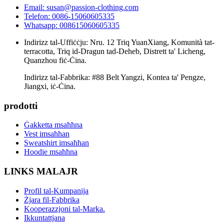
Email: susan@passion-clothing.com
Telefon: 0086-15060605335
Whatsapp: 008615060605335
Indirizz tal-Uffiċċju: Nru. 12 Triq YuanXiang, Komunità tat-
terracotta, Triq id-Dragun tad-Deheb, Distrett ta' Licheng,
Quanzhou fiċ-Ċina.
Indirizz tal-Fabbrika: #88 Belt Yangzi, Kontea ta' Pengze,
Jiangxi, iċ-Ċina.
prodotti
Ġakketta msaħħna
Vest imsaħħan
Sweatshirt imsaħħan
Hoodie msaħħna
LINKS MALAJR
Profil tal-Kumpanija
Żjara fil-Fabbrika
Kooperazzjoni tal-Marka.
Ikkuntattjana