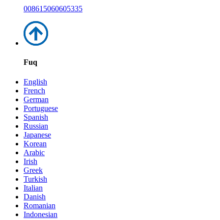
008615060605335
Fuq
English
French
German
Portuguese
Spanish
Russian
Japanese
Korean
Arabic
Irish
Greek
Turkish
Italian
Danish
Romanian
Indonesian