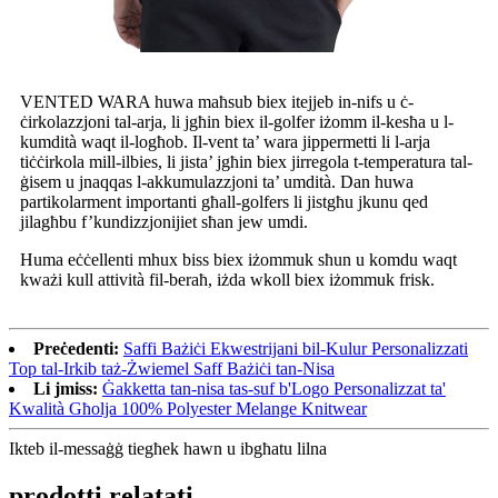
VENTED WARA huwa maħsub biex itejjeb in-nifs u ċ-
ċirkolazzjoni tal-arja, li jgħin biex il-golfer iżomm il-kesħa u l-
kumdità waqt il-logħob. Il-vent ta’ wara jippermetti li l-arja
tiċċirkola mill-ilbies, li jista’ jgħin biex jirregola t-temperatura tal-
ġisem u jnaqqas l-akkumulazzjoni ta’ umdità. Dan huwa
partikolarment importanti għall-golfers li jistgħu jkunu qed
jilagħbu f’kundizzjonijiet sħan jew umdi.
Huma eċċellenti mhux biss biex iżommuk sħun u komdu waqt
kważi kull attività fil-beraħ, iżda wkoll biex iżommuk frisk.
Preċedenti:
Saffi Bażiċi Ekwestrijani bil-Kulur Personalizzati
Top tal-Irkib taż-Żwiemel Saff Bażiċi tan-Nisa
Li jmiss:
Ġakketta tan-nisa tas-suf b'Logo Personalizzat ta'
Kwalità Għolja 100% Polyester Melange Knitwear
Ikteb il-messaġġ tiegħek hawn u ibgħatu lilna
prodotti relatati