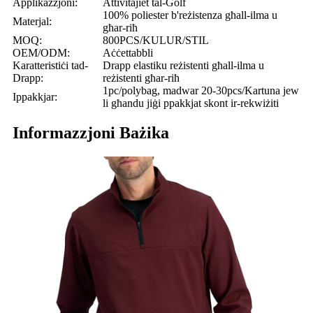
Applikazzjoni:
Attivitajiet tal-Golf
100% poliester b'reżistenza għall-ilma u
Materjal:
għar-riħ
MOQ:
800PCS/KULUR/STIL
OEM/ODM:
Aċċettabbli
Karatteristiċi tad-
Drapp elastiku reżistenti għall-ilma u
Drapp:
reżistenti għar-riħ
1pc/polybag, madwar 20-30pcs/Kartuna jew
Ippakkjar:
li għandu jiġi ppakkjat skont ir-rekwiżiti
Informazzjoni Bażika