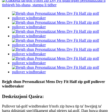
Bejgħ sħun Personalizzat Mens Dry Fit Half zip golf pullover
windbreaker
Deskrizzjoni Qasira:
Pullover tal-golf windbreaker b'nofs zip huwa tip ta' ħwejjeġ ta'
barra ddisinjati speċifikament għal plejers tal-golf. Dan huwa drapp