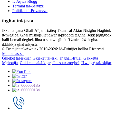
L-Aqwa Blogg
Termini tas-Servizz
Politika tal-Privatezza
ibgħat inkjesta
Ikkuntattjana Għall-Aħjar Tixtieq Tkun Taf Aktar Nistgħu Nagħtuk
it-tweġiba, Għal mistoqsijiet dwar il-prodotti tagħna. Jekk jogħġbok
ħalli l-email tiegħek lilna u se nwieġbuk fi żmien 24 siegħa.
ikklikkja għal inkjesta
© Drittijiet tal-Awtur - 2010-2026: Id-Drittijiet kollha Riżervati.
Mappa tas-sit
Ġkieket tal-iskijar
,
Ġkieket tal-Iskijjar għall-Irġiel
,
Ġakketta
Mgħottija
,
Ġakketta tal-Iskijar
,
ilbies tax-xogħol
,
Ħwejjeġ tal-iskijar
,