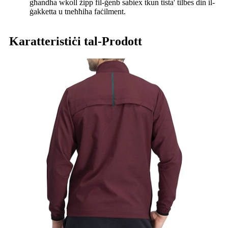
għandha wkoll żipp fil-ġenb sabiex tkun tista' tilbes din il-
ġakketta u tneħħiha faċilment.
Karatteristiċi tal-Prodott