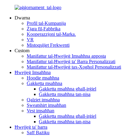
Dwarna
Profil tal-Kumpanija
Żjara fil-Fabbrika
Kooperazzjoni tal-Marka.
VR
Mistoqsijiet Frekwenti
Custom
Manifattur tal-Ħwejjeġ Imsaħħna apposta
Manifattur tal-Ħwejjeġ ta' Barra Personalizzati
Manifattur tal-Ħwejjeġ tax-Xogħol Personalizzati
Ħwejjeġ Imsaħħna
Hoodie msaħħna
Ġakketta msaħħna
Ġakketta msaħħna għall-irġiel
Ġakketta msaħħna tan-nisa
Qalziet imsaħħna
Sweatshirt imsaħħan
Vest imsaħħan
Ġakketta msaħħna għall-irġiel
Ġakketta msaħħna tan-nisa
Ħwejjeġ ta' barra
Saff Bażiku