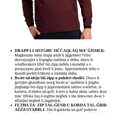
DRAPP LI JISTGĦU JIĊĊAQLAQ MA’ ĠISMEK
-
Magħmulin minn drapp artab li jiġġebbed f'erba'
direzzjonijiet u b'qatgħa maħlula u sħiħa, dawn il-
windbreakers ħfief biż-żipp jieħdu l-kumdità u l-
prestazzjoni għal-livell li jmiss. Jippermettulek tieħu t-
tbandil perfett b'libertà u mobilità sħiħa.
Bwiet tal-idejn biż-żipp u pulzieri elastiċi
- Dawn il-
ġerżijiet għandhom żewġ bwiet ta’ quddiem li jistgħu
jingħalqu biż-żipp li jippermettulek taħżen it-telefon, il-
kartiera, il-blalen tal-golf, it-tees u ħafna aktar, sabiex tkun
tista’ tiffoka fuq il-logħba tiegħek u ma tinkwetax dwar l-
affarijiet tiegħek li jaqgħulek.
FETĦA TA' ZIP TAL-ĠENB U KORDA TAL-ĠBID
AĠĠUSTABBLI
- Din il-ġakketta tal-golf pullover