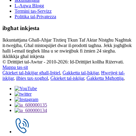
Ikkuntattjana
L-Aqwa Blogg
Termini tas-Servizz
Politika tal-Privatezza
ibgħat inkjesta
Ikkuntattjana Għall-Aħjar Tixtieq Tkun Taf Aktar Nistgħu Nagħtuk
it-tweġiba, Għal mistoqsijiet dwar il-prodotti tagħna. Jekk jogħġbok
ħalli l-email tiegħek lilna u se nwieġbuk fi żmien 24 siegħa.
ikklikkja għal inkjesta
© Drittijiet tal-Awtur - 2010-2026: Id-Drittijiet kollha Riżervati.
Mappa tas-sit
Ġkieket tal-Iskijjar għall-Irġiel
,
Ġakketta tal-Iskijar
,
Ħwejjeġ tal-
iskijar
,
ilbies tax-xogħol
,
Ġkieket tal-iskijar
,
Ġakketta Mgħottija
,