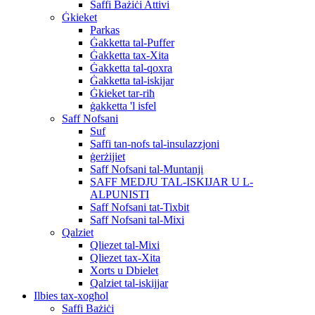
Saffi Bażiċi Attivi
Ġkieket
Parkas
Ġakketta tal-Puffer
Ġakketta tax-Xita
Ġakketta tal-qoxra
Ġakketta tal-iskijar
Ġkieket tar-riħ
ġakketta 'l isfel
Saff Nofsani
Suf
Saffi tan-nofs tal-insulazzjoni
ġerżijiet
Saff Nofsani tal-Muntanji
SAFF MEDJU TAL-ISKIJAR U L-
ALPUNISTI
Saff Nofsani tat-Tixbit
Saff Nofsani tal-Mixi
Qalziet
Qliezet tal-Mixi
Qliezet tax-Xita
Xorts u Dbielet
Qalziet tal-iskijjar
Ilbies tax-xogħol
Saffi Bażiċi