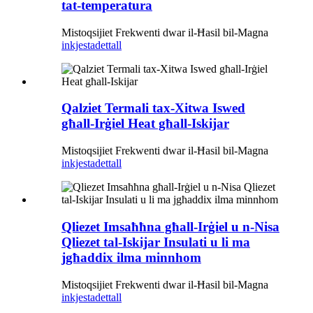
tat-temperatura
Mistoqsijiet Frekwenti dwar il-Ħasil ​​bil-Magna
inkjesta
dettall
Qalziet Termali tax-Xitwa Iswed
għall-Irġiel Heat għall-Iskijar
Mistoqsijiet Frekwenti dwar il-Ħasil ​​bil-Magna
inkjesta
dettall
Qliezet Imsaħħna għall-Irġiel u n-Nisa
Qliezet tal-Iskijar Insulati u li ma
jgħaddix ilma minnhom
Mistoqsijiet Frekwenti dwar il-Ħasil ​​bil-Magna
inkjesta
dettall