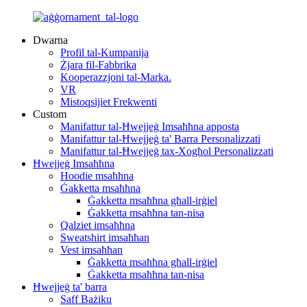
Dwarna
Profil tal-Kumpanija
Żjara fil-Fabbrika
Kooperazzjoni tal-Marka.
VR
Mistoqsijiet Frekwenti
Custom
Manifattur tal-Ħwejjeġ Imsaħħna apposta
Manifattur tal-Ħwejjeġ ta' Barra Personalizzati
Manifattur tal-Ħwejjeġ tax-Xogħol Personalizzati
Ħwejjeġ Imsaħħna
Hoodie msaħħna
Ġakketta msaħħna
Ġakketta msaħħna għall-irġiel
Ġakketta msaħħna tan-nisa
Qalziet imsaħħna
Sweatshirt imsaħħan
Vest imsaħħan
Ġakketta msaħħna għall-irġiel
Ġakketta msaħħna tan-nisa
Ħwejjeġ ta' barra
Saff Bażiku