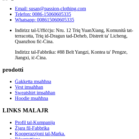
Email: susan@passion-clothing.com
Telefon: 0086-15060605335
Whatsapp: 008615060605335
Indirizz tal-Uffiċċju: Nru. 12 Triq YuanXiang, Komunità tat-
terracotta, Triq id-Dragun tad-Deheb, Distrett ta' Licheng,
Quanzhou fiċ-Ċina.
Indirizz tal-Fabbrika: #88 Belt Yangzi, Kontea ta' Pengze,
Jiangxi, iċ-Ċina.
prodotti
Ġakketta msaħħna
Vest imsaħħan
Sweatshirt imsaħħan
Hoodie msaħħna
LINKS MALAJR
Profil tal-Kumpanija
Żjara fil-Fabbrika
Kooperazzjoni tal-Marka.