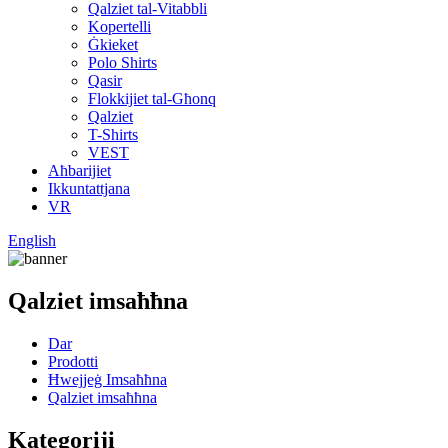
Qalziet tal-Vitabbli
Kopertelli
Ġkieket
Polo Shirts
Qasir
Flokkijiet tal-Għonq
Qalziet
T-Shirts
VEST
Aħbarijiet
Ikkuntattjana
VR
English
Qalziet imsaħħna
Dar
Prodotti
Ħwejjeġ Imsaħħna
Qalziet imsaħħna
Kategoriji