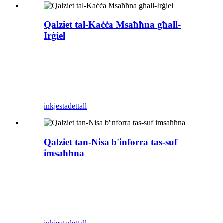
Qalziet tal-Kaċċa Msaħħna għall-
Irġiel
inkjesta
dettall
Qalziet tan-Nisa b'inforra tas-suf
imsaħħna
inkjesta
dettall