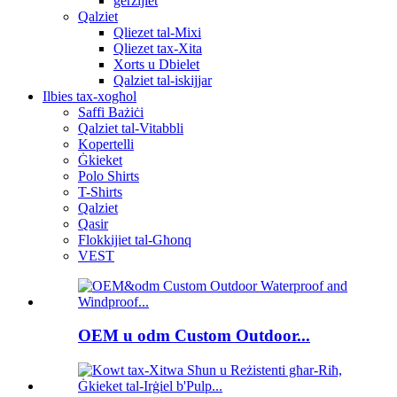
ġerżijiet
Qalziet
Qliezet tal-Mixi
Qliezet tax-Xita
Xorts u Dbielet
Qalziet tal-iskijjar
Ilbies tax-xogħol
Saffi Bażiċi
Qalziet tal-Vitabbli
Kopertelli
Ġkieket
Polo Shirts
T-Shirts
Qalziet
Qasir
Flokkijiet tal-Għonq
VEST
OEM u odm Custom Outdoor...