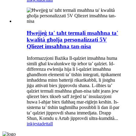
Ħwejjeġ ta' taħt termali msaħħna ta'
kwalità għolja personalizzati 5V
Qliezet imsaħħna tan-nisa
Informazzjoni Bażika Il-qalziet imsaħħna huma
simili għal kwalunkwe tip ieħor ta’ qalziet. Id-
differenza ewlenija hija li l-qalziet imsaħħna
għandhom elementi ta’ tisħin integrati, tipikament
imħaddma minn batteriji rikarikabbli, li jistgħu
jiġu attivati ​​biex jipprovdu sħana. L-ilbies ta’
qalziet termali msaħħna għan-nisa taħt jeans jew
qliezet biex tikseb saff żejjed ta’ insulazzjoni
huwa l-aħjar biex tlaħħaq mar-riġlejn kesħin. Is-
sistema ta’ tisħin tagħmilha possibbli li dan il-par
ta’ qalziet jipprovdi sħana immedjata. Drapp
Sħun, Komdu u Artab jipprovdi ultra-kumdità...
inkjesta
dettall