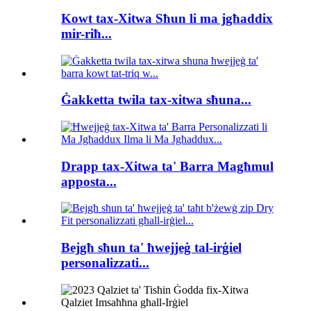
Kowt tax-Xitwa Sħun li ma jgħaddix
mir-riħ...
Ġakketta twila tax-xitwa sħuna...
Drapp tax-Xitwa ta' Barra Magħmul
apposta...
Bejgħ sħun ta' ħwejjeġ tal-irġiel
personalizzati...