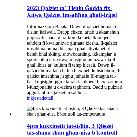
2023 Qalziet ta' Tisħin Ġodda fix-
Xitwa Qalziet Imsaħħna għall-Irġiel
Informazzjoni Bażika Dawn il-qalziet huma ta’
disinn każwali. Drapp eħxen, artab u aktar sħun
jipprovdi sħana ultra-komda meta tkun qed
taħdem fi kwalunkwe ġurnata kiesħa. Il-qalziet
imsaħħna huma ddisinjati għal attivitajiet fil-
beraħ bħal skiing, snowboarding, ikkampjar, u
sports oħra tax-xitwa, u jistgħu jintużaw ukoll
għal ilbies ta’ kuljum fi temp kiesaħ. Dawn il-
qalziet huma faċli ħafna biex jieħdu ħsiebhom, Il-
qalziet imsaħħna jistgħu jinħaslu fil-magna tal-
ħasil u jistgħu jiġu kkurati faċilment biex iżommu
l-funzjonalità u d-dehra tagħhom. Qadd u pulzieri
aġġustabbli: Qalziet imsaħħna...
inkjesta
dettall
4pcs kuxxinetti tat-tisħin, 3 Qliezet
tas-sħana sħan għan-nisa b'kontroll