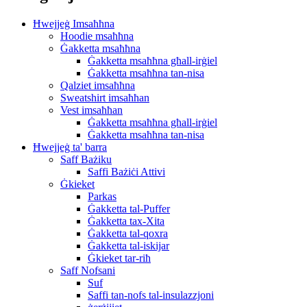
Ħwejjeġ Imsaħħna
Hoodie msaħħna
Ġakketta msaħħna
Ġakketta msaħħna għall-irġiel
Ġakketta msaħħna tan-nisa
Qalziet imsaħħna
Sweatshirt imsaħħan
Vest imsaħħan
Ġakketta msaħħna għall-irġiel
Ġakketta msaħħna tan-nisa
Ħwejjeġ ta' barra
Saff Bażiku
Saffi Bażiċi Attivi
Ġkieket
Parkas
Ġakketta tal-Puffer
Ġakketta tax-Xita
Ġakketta tal-qoxra
Ġakketta tal-iskijar
Ġkieket tar-riħ
Saff Nofsani
Suf
Saffi tan-nofs tal-insulazzjoni