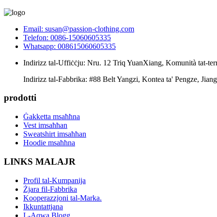
Email: susan@passion-clothing.com
Telefon: 0086-15060605335
Whatsapp: 008615060605335
Indirizz tal-Uffiċċju: Nru. 12 Triq YuanXiang, Komunità tat-ter
Indirizz tal-Fabbrika: #88 Belt Yangzi, Kontea ta' Pengze, Jiang
prodotti
Ġakketta msaħħna
Vest imsaħħan
Sweatshirt imsaħħan
Hoodie msaħħna
LINKS MALAJR
Profil tal-Kumpanija
Żjara fil-Fabbrika
Kooperazzjoni tal-Marka.
Ikkuntattjana
L-Aqwa Blogg