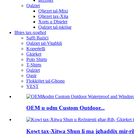
ġerżijiet
Qalziet
Qliezet tal-Mixi
Qliezet tax-Xita
Xorts u Dbielet
Qalziet tal-iskijjar
Ilbies tax-xogħol
Saffi Bażiċi
Qalziet tal-Vitabbli
Kopertelli
Ġkieket
Polo Shirts
T-Shirts
Qalziet
Qasir
Flokkijiet tal-Għonq
VEST
OEM u odm Custom Outdoor...
Kowt tax-Xitwa Sħun li ma jgħaddix mir-riħ