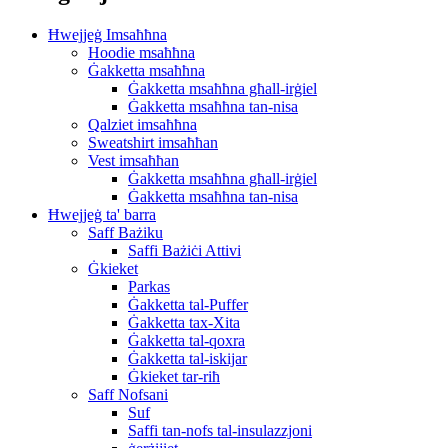
Ħwejjeġ Imsaħħna
Hoodie msaħħna
Ġakketta msaħħna
Ġakketta msaħħna għall-irġiel
Ġakketta msaħħna tan-nisa
Qalziet imsaħħna
Sweatshirt imsaħħan
Vest imsaħħan
Ġakketta msaħħna għall-irġiel
Ġakketta msaħħna tan-nisa
Ħwejjeġ ta' barra
Saff Bażiku
Saffi Bażiċi Attivi
Ġkieket
Parkas
Ġakketta tal-Puffer
Ġakketta tax-Xita
Ġakketta tal-qoxra
Ġakketta tal-iskijar
Ġkieket tar-riħ
Saff Nofsani
Suf
Saffi tan-nofs tal-insulazzjoni