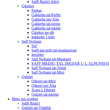
Saffi Bażiċi Attivi
Ġkieket
Parkas
Ġakketta tal-Puffer
Ġakketta tax-Xita
Ġakketta tal-qoxra
Ġakketta tal-iskijar
Ġkieket tar-riħ
ġakketta 'l isfel
Saff Nofsani
Suf
Saffi tan-nofs tal-insulazzjoni
ġerżijiet
Saff Nofsani tal-Muntanji
SAFF MEDJU TAL-ISKIJAR U L-ALPUNISTI
Saff Nofsani tat-Tixbit
Saff Nofsani tal-Mixi
Qalziet
Qliezet tal-Mixi
Qliezet tax-Xita
Xorts u Dbielet
Qalziet tal-iskijjar
Ilbies tax-xogħol
Saffi Bażiċi
Qalziet tal-Vitabbli