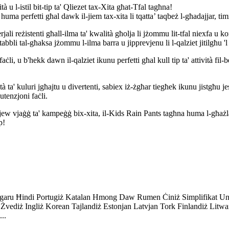
 u l-istil bit-tip ta' Qliezet tax-Xita għat-Tfal tagħna!
t huma perfetti għal dawk il-jiem tax-xita li tqatta’ taqbeż l-għadajjar, t
ali reżistenti għall-ilma ta' kwalità għolja li jżommu lit-tfal niexfa u k
bbli tal-għaksa jżommu l-ilma barra u jipprevjenu li l-qalziet jitilgħu 'l 
aċli, u b'hekk dawn il-qalziet ikunu perfetti għal kull tip ta' attività f
tà ta' kuluri jgħajtu u divertenti, sabiex iż-żgħar tiegħek ikunu jistgħu 
utenzjoni faċli.
 jew vjaġġ ta' kampeġġ bix-xita, il-Kids Rain Pants tagħna huma l-għażl
p!
lgaru Ħindi Portugiż Katalan Hmong Daw Rumen Ċiniż Simplifikat Ung
Żvediż Ingliż Korean Tajlandiż Estonjan Latvjan Tork Finlandiż Lit
..