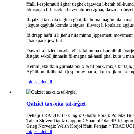
Ħalli l-esploraturi żgħar tiegħek igawdu l-beraħ bil-kumdità
Iddisinjati bil-ħsieb tal-avventurieri żgħar, dawn il-qlieze
Il-qalziet tax-xita tagħna għat-tfal huma magħmula b'materj
jiżgura qagħda komda u sigura, filwaqt li l-pulzieri aġġusta
Id-drapp ħafif u li jieħu nifs minnu jippermetti moviment f
f'backpack jew but.
Dawn il-qalziet tax-xita għat-tfal huma disponibbli f'varje
Jistgħu wkoll jinħaslu fil-magna tal-ħasil għal kura u man
Kemm jekk tkun ġurnata bix-xita fil-park, mixja bit-tajn,
Agħtihom il-libertà li jesploraw barra, ikun xi jkun it-tem
inkjesta
dettall
Qalziet tax-xita tal-irġiel
Dettalji TRADUĊI b'x Ingliż Għarbi Ebrajk Pollakk Bu
Taljan Sloven Daniż Ġappuniż Spanjol Olandiż Klingon 
Grieg Norveġiż Welsh Krejol Ħaiti Persjan // TRADUĊI.
inkjesta
dettall