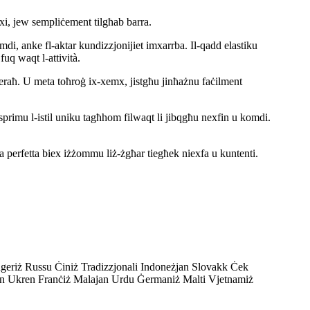
imxi, jew sempliċement tilgħab barra.
omdi, anke fl-aktar kundizzjonijiet imxarrba. Il-qadd elastiku
fuq waqt l-attività.
il-beraħ. U meta toħroġ ix-xemx, jistgħu jinħażnu faċilment
jesprimu l-istil uniku tagħhom filwaqt li jibqgħu nexfin u komdi.
a perfetta biex iżżommu liż-żgħar tiegħek niexfa u kuntenti.
eriż Russu Ċiniż Tradizzjonali Indoneżjan Slovakk Ċek
wan Ukren Franċiż Malajan Urdu Ġermaniż Malti Vjetnamiż