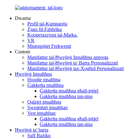
Dwarna
Profil tal-Kumpanija
Żjara fil-Fabbrika
Kooperazzjoni tal-Marka.
VR
Mistoqsijiet Frekwenti
Custom
Manifattur tal-Ħwejjeġ Imsaħħna apposta
Manifattur tal-Ħwejjeġ ta' Barra Personalizzati
Manifattur tal-Ħwejjeġ tax-Xogħol Personalizzati
Ħwejjeġ Imsaħħna
Hoodie msaħħna
Ġakketta msaħħna
Ġakketta msaħħna għall-irġiel
Ġakketta msaħħna tan-nisa
Qalziet imsaħħna
Sweatshirt imsaħħan
Vest imsaħħan
Ġakketta msaħħna għall-irġiel
Ġakketta msaħħna tan-nisa
Ħwejjeġ ta' barra
Saff Bażiku