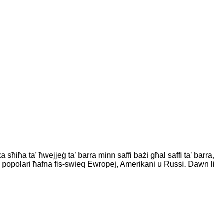
sħiħa ta' ħwejjeġ ta' barra minn saffi bażi għal saffi ta' barra,
a huma popolari ħafna fis-swieq Ewropej, Amerikani u Russi. Dawn li