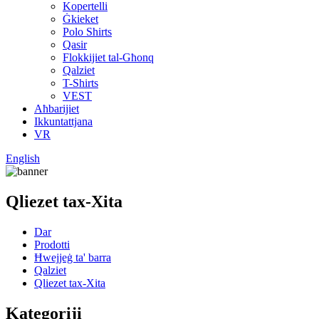
Kopertelli
Ġkieket
Polo Shirts
Qasir
Flokkijiet tal-Għonq
Qalziet
T-Shirts
VEST
Aħbarijiet
Ikkuntattjana
VR
English
Qliezet tax-Xita
Dar
Prodotti
Ħwejjeġ ta' barra
Qalziet
Qliezet tax-Xita
Kategoriji