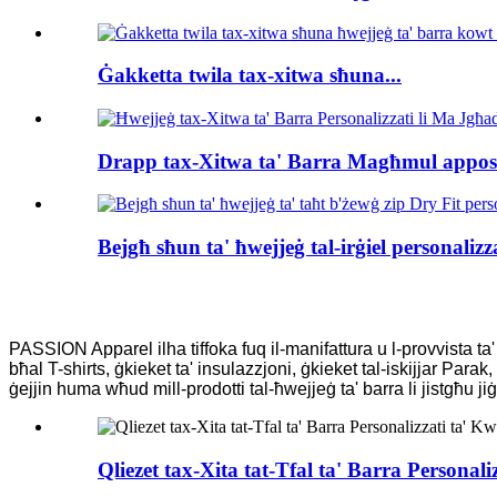
Ġakketta twila tax-xitwa sħuna...
Drapp tax-Xitwa ta' Barra Magħmul appost
Bejgħ sħun ta' ħwejjeġ tal-irġiel personalizza
PASSION Apparel ilha tiffoka fuq il-manifattura u l-provvista ta
bħal T-shirts, ġkieket ta' insulazzjoni, ġkieket tal-iskijjar Para
ġejjin huma wħud mill-prodotti tal-ħwejjeġ ta' barra li jistgħu j
Qliezet tax-Xita tat-Tfal ta' Barra Personali