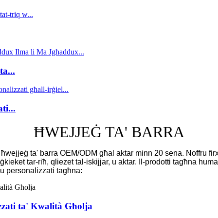
a...
ti...
ĦWEJJEĠ TA' BARRA
' ħwejjeġ ta' barra OEM/ODM għal aktar minn 20 sena. Noffru firxa 
k, ġkieket tar-riħ, qliezet tal-iskijjar, u aktar. Il-prodotti tagħn
iġu personalizzati tagħna:
zzati ta' Kwalità Għolja