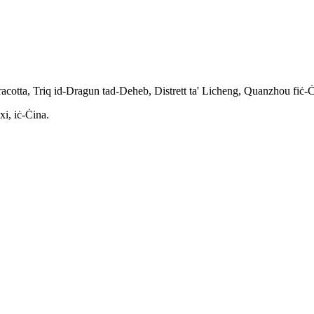
racotta, Triq id-Dragun tad-Deheb, Distrett ta' Licheng, Quanzhou fiċ-Ċ
xi, iċ-Ċina.