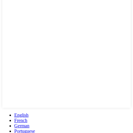
English
French
German
Portuguese