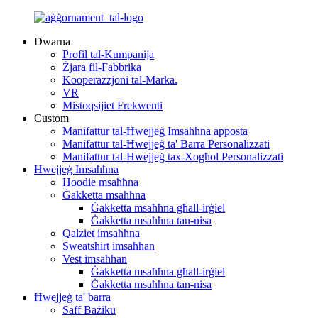
Dwarna
Profil tal-Kumpanija
Żjara fil-Fabbrika
Kooperazzjoni tal-Marka.
VR
Mistoqsijiet Frekwenti
Custom
Manifattur tal-Ħwejjeġ Imsaħħna apposta
Manifattur tal-Ħwejjeġ ta' Barra Personalizzati
Manifattur tal-Ħwejjeġ tax-Xogħol Personalizzati
Ħwejjeġ Imsaħħna
Hoodie msaħħna
Ġakketta msaħħna
Ġakketta msaħħna għall-irġiel
Ġakketta msaħħna tan-nisa
Qalziet imsaħħna
Sweatshirt imsaħħan
Vest imsaħħan
Ġakketta msaħħna għall-irġiel
Ġakketta msaħħna tan-nisa
Ħwejjeġ ta' barra
Saff Bażiku