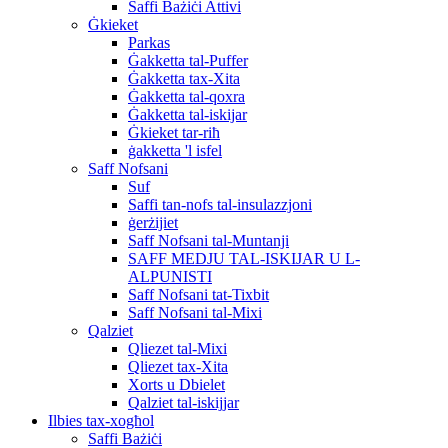
Saffi Bażiċi Attivi
Ġkieket
Parkas
Ġakketta tal-Puffer
Ġakketta tax-Xita
Ġakketta tal-qoxra
Ġakketta tal-iskijar
Ġkieket tar-riħ
ġakketta 'l isfel
Saff Nofsani
Suf
Saffi tan-nofs tal-insulazzjoni
ġerżijiet
Saff Nofsani tal-Muntanji
SAFF MEDJU TAL-ISKIJAR U L-
ALPUNISTI
Saff Nofsani tat-Tixbit
Saff Nofsani tal-Mixi
Qalziet
Qliezet tal-Mixi
Qliezet tax-Xita
Xorts u Dbielet
Qalziet tal-iskijjar
Ilbies tax-xogħol
Saffi Bażiċi