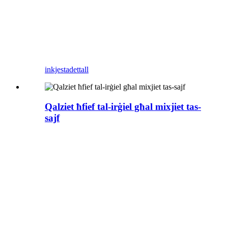
inkjesta
dettall
Qalziet ħfief tal-irġiel għal mixjiet tas-
sajf