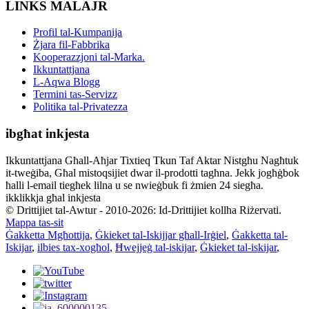
LINKS MALAJR
Profil tal-Kumpanija
Żjara fil-Fabbrika
Kooperazzjoni tal-Marka.
Ikkuntattjana
L-Aqwa Blogg
Termini tas-Servizz
Politika tal-Privatezza
ibgħat inkjesta
Ikkuntattjana Għall-Aħjar Tixtieq Tkun Taf Aktar Nistgħu Nagħtuk
it-tweġiba, Għal mistoqsijiet dwar il-prodotti tagħna. Jekk jogħġbok
ħalli l-email tiegħek lilna u se nwieġbuk fi żmien 24 siegħa.
ikklikkja għal inkjesta
© Drittijiet tal-Awtur - 2010-2026: Id-Drittijiet kollha Riżervati.
Mappa tas-sit
Ġakketta Mgħottija
,
Ġkieket tal-Iskijjar għall-Irġiel
,
Ġakketta tal-
Iskijar
,
ilbies tax-xogħol
,
Ħwejjeġ tal-iskijar
,
Ġkieket tal-iskijar
,