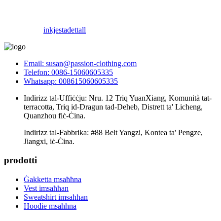
inkjesta
dettall
Email: susan@passion-clothing.com
Telefon: 0086-15060605335
Whatsapp: 008615060605335
Indirizz tal-Uffiċċju: Nru. 12 Triq YuanXiang, Komunità tat-
terracotta, Triq id-Dragun tad-Deheb, Distrett ta' Licheng,
Quanzhou fiċ-Ċina.
Indirizz tal-Fabbrika: #88 Belt Yangzi, Kontea ta' Pengze,
Jiangxi, iċ-Ċina.
prodotti
Ġakketta msaħħna
Vest imsaħħan
Sweatshirt imsaħħan
Hoodie msaħħna