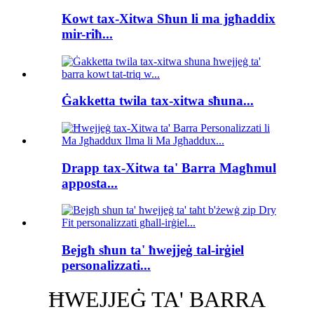
Kowt tax-Xitwa Sħun li ma jgħaddix
mir-riħ...
Ġakketta twila tax-xitwa sħuna...
Drapp tax-Xitwa ta' Barra Magħmul
apposta...
Bejgħ sħun ta' ħwejjeġ tal-irġiel
personalizzati...
ĦWEJJEĠ TA' BARRA