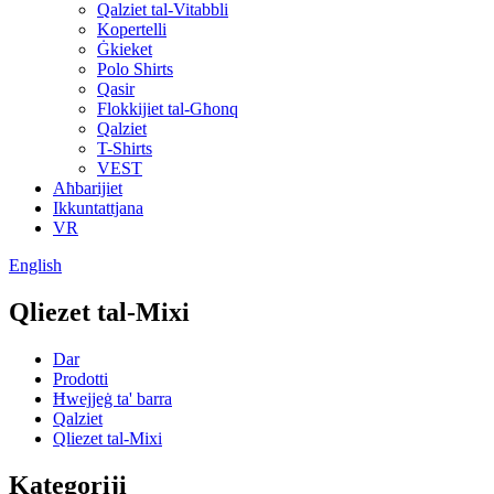
Qalziet tal-Vitabbli
Kopertelli
Ġkieket
Polo Shirts
Qasir
Flokkijiet tal-Għonq
Qalziet
T-Shirts
VEST
Aħbarijiet
Ikkuntattjana
VR
English
Qliezet tal-Mixi
Dar
Prodotti
Ħwejjeġ ta' barra
Qalziet
Qliezet tal-Mixi
Kategoriji