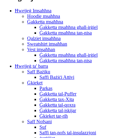
Ħwejjeġ Imsaħħna
Hoodie msaħħna
Ġakketta msaħħna
Ġakketta msaħħna għall-irġiel
Ġakketta msaħħna tan-nisa
Qalziet imsaħħna
Sweatshirt imsaħħan
Vest imsaħħan
Ġakketta msaħħna għall-irġiel
Ġakketta msaħħna tan-nisa
Ħwejjeġ ta' barra
Saff Bażiku
Saffi Bażiċi Attivi
Ġkieket
Parkas
Ġakketta tal-Puffer
Ġakketta tax-Xita
Ġakketta tal-qoxra
Ġakketta tal-iskijar
Ġkieket tar-riħ
Saff Nofsani
Suf
Saffi tan-nofs tal-insulazzjoni