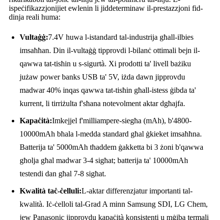
ispeċifikazzjonijiet ewlenin li jiddeterminaw il-prestazzjoni fid-
dinja reali huma:
Vultaġġ:
7.4V huwa l-istandard tal-industrija għall-ilbies
imsaħħan. Din il-vultaġġ tipprovdi l-bilanċ ottimali bejn il-
qawwa tat-tisħin u s-sigurtà. Xi prodotti ta' livell bażiku
jużaw power banks USB ta' 5V, iżda dawn jipprovdu
madwar 40% inqas qawwa tat-tisħin għall-istess ġibda ta'
kurrent, li tirriżulta f'sħana notevolment aktar dgħajfa.
Kapaċità:
Imkejjel f'milliampere-siegħa (mAh), b'4800-
10000mAh bħala l-medda standard għal ġkieket imsaħħna.
Batterija ta' 5000mAh tħaddem ġakketta bi 3 żoni b'qawwa
għolja għal madwar 3-4 sigħat; batterija ta' 10000mAh
testendi dan għal 7-8 sigħat.
Kwalità taċ-ċelluli:
L-aktar differenzjatur importanti tal-
kwalità. Iċ-ċelloli tal-Grad A minn Samsung SDI, LG Chem,
jew Panasonic jipprovdu kapaċità konsistenti u mġiba termali