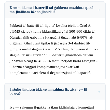
Kemm idumu l-batteriji tal-ġakketta msaħħna qabel
ma jkollhom bżonn jinbidlu?
Pakketti ta' batteriji tal-litju ta' kwalità (ċelloli Grad A
b'BMS xieraq) huma kklassifikati għal 500-800 ċiklu ta'
ċċarġjar sħiħ qabel ma l-kapaċità tinżel taħt it-80% tal-
oriġinali. Għal utent tipiku li jiċċarġja 3-4 darbiet fil-
ġimgħa matul staġun kiesaħ ta' 5 xhur, dan jissarraf fi 3-5
staġuni ta' użu affidabbli. Il-batteriji għandhom dejjem
jinħażnu b'ċarġ ta' 40-60% matul perjodi barra l-istaġun -
il-ħażna ċċarġjati kompletament jew skarikati
kompletament taċċelera d-degradazzjoni tal-kapaċità.
Jistgħu jintlibsu ġkieket imsaħħna fix-xita jew fil-
borra?
Iva — sakemm il-ġakketta tkun iddisinjata b'konnetturi