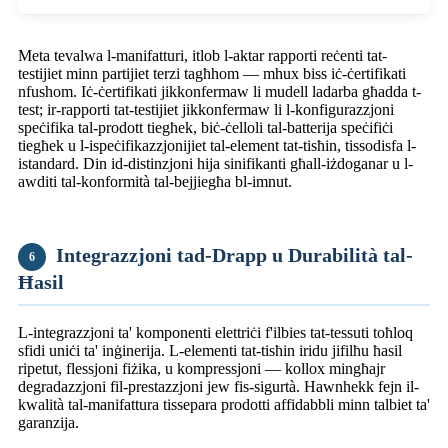
Meta tevalwa l-manifatturi, itlob l-aktar rapporti reċenti tat-
testijiet minn partijiet terzi tagħhom — mhux biss iċ-ċertifikati
nfushom. Iċ-ċertifikati jikkonfermaw li mudell ladarba għadda t-
test; ir-rapporti tat-testijiet jikkonfermaw li l-konfigurazzjoni
speċifika tal-prodott tiegħek, biċ-ċelloli tal-batterija speċifiċi
tiegħek u l-ispeċifikazzjonijiet tal-element tat-tisħin, tissodisfa l-
istandard. Din id-distinzjoni hija sinifikanti għall-iżdoganar u l-
awditi tal-konformità tal-bejjiegħa bl-imnut.
Integrazzjoni tad-Drapp u Durabilità tal-
6
Ħasil
L-integrazzjoni ta' komponenti elettriċi f'ilbies tat-tessuti toħloq
sfidi uniċi ta' inġinerija. L-elementi tat-tisħin iridu jifilħu ħasil
ripetut, flessjoni fiżika, u kompressjoni — kollox mingħajr
degradazzjoni fil-prestazzjoni jew fis-sigurtà. Hawnhekk fejn il-
kwalità tal-manifattura tissepara prodotti affidabbli minn talbiet ta'
garanzija.