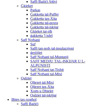
Saffi Bażiċi Attivi
Ġkieket
Parkas
Ġakketta tal-Puffer
Ġakketta tax-Xita
Ġakketta tal-qoxra
Ġakketta tal-iskijar
Ġkieket tar-riħ
ġakketta 'l isfel
Saff Nofsani
Suf
Saffi tan-nofs tal-insulazzjoni
ġerżijiet
Saff Nofsani tal-Muntanji
SAFF MEDJU TAL-ISKIJAR U L-
ALPUNISTI
Saff Nofsani tat-Tixbit
Saff Nofsani tal-Mixi
Qalziet
Qliezet tal-Mixi
Qliezet tax-Xita
Xorts u Dbielet
Qalziet tal-iskijjar
Ilbies tax-xogħol
Saffi Bażiċi