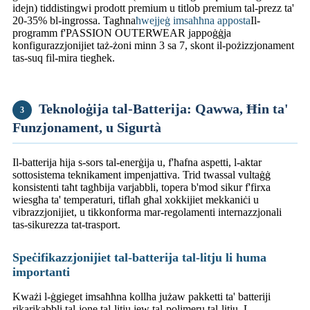
idejn) tiddistingwi prodott premium u titlob premium tal-prezz ta'
20-35% bl-ingrossa. Tagħna
ħwejjeġ imsaħħna apposta
Il-
programm f'PASSION OUTERWEAR jappoġġja
konfigurazzjonijiet taż-żoni minn 3 sa 7, skont il-pożizzjonament
tas-suq fil-mira tiegħek.
Teknoloġija tal-Batterija: Qawwa, Ħin ta'
3
Funzjonament, u Sigurtà
Il-batterija hija s-sors tal-enerġija u, f'ħafna aspetti, l-aktar
sottosistema teknikament impenjattiva. Trid twassal vultaġġ
konsistenti taħt tagħbija varjabbli, topera b'mod sikur f'firxa
wiesgħa ta' temperaturi, tiflaħ għal xokkijiet mekkaniċi u
vibrazzjonijiet, u tikkonforma mar-regolamenti internazzjonali
tas-sikurezza tat-trasport.
Speċifikazzjonijiet tal-batterija tal-litju li huma
importanti
Kważi l-ġgieget imsaħħna kollha jużaw pakketti ta' batteriji
rikarikabbli tal-jone tal-litju jew tal-polimeru tal-litju. L-