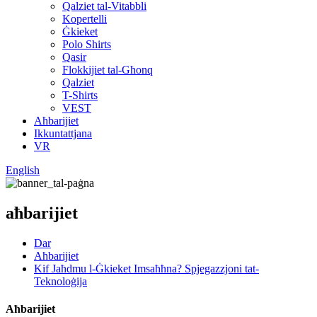
Qalziet tal-Vitabbli
Kopertelli
Ġkieket
Polo Shirts
Qasir
Flokkijiet tal-Għonq
Qalziet
T-Shirts
VEST
Aħbarijiet
Ikkuntattjana
VR
English
aħbarijiet
Dar
Aħbarijiet
Kif Jaħdmu l-Ġkieket Imsaħħna? Spjegazzjoni tat-
Teknoloġija
Aħbarijiet