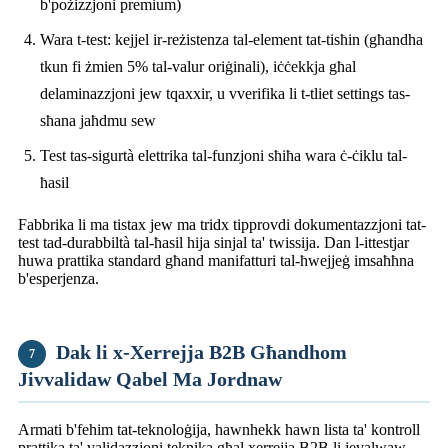
b'pożizzjoni premium)
Wara t-test: kejjel ir-reżistenza tal-element tat-tisħin (għandha
tkun fi żmien 5% tal-valur oriġinali), iċċekkja għal
delaminazzjoni jew tqaxxir, u vverifika li t-tliet settings tas-
sħana jaħdmu sew
Test tas-sigurtà elettrika tal-funzjoni sħiħa wara ċ-ċiklu tal-
ħasil
Fabbrika li ma tistax jew ma tridx tipprovdi dokumentazzjoni tat-
test tad-durabbiltà tal-ħasil hija sinjal ta' twissija. Dan l-ittestjar
huwa prattika standard għand manifatturi tal-ħwejjeġ imsaħħna
b'esperjenza.
Dak li x-Xerrejja B2B Għandhom
7
Jivvalidaw Qabel Ma Jordnaw
Armati b'fehim tat-teknoloġija, hawnhekk hawn lista ta' kontroll
prattika ta' validazzjoni teknika għal xerrejja B2B li jevalwaw