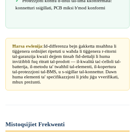
Protezzjoni kontra d-dħul tal-ilma kkonfermata:
konnetturi ssiġillati, PCB miksi b'mod konformi
Ħarsa ewlenija:
Id-differenza bejn ġakketta msaħħna li
tiġġenera ordnijiet ripetuti u waħda li tiġġenera r-ritorni
tal-garanzija kważi dejjem tinsab fid-dettalji li huma
inviżibbli fuq ritratt tal-prodott — il-kwalità taċ-ċelloli tal-
batterija, il-metodu ta' twaħħil tal-elementi, il-kopertura
tal-protezzjoni tal-BMS, u s-siġillar tal-konnettur. Dawn
huma elementi ta' speċifikazzjoni li jridu jiġu vverifikati,
mhux preżunti.
Mistoqsijiet Frekwenti