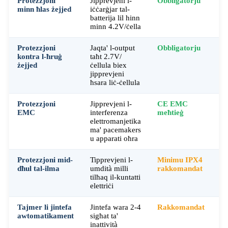
Protezzjoni
Jipprevjeni l-
Obbligatorju
O
minn ħlas żejjed
iċċarġjar tal-
batterija lil hinn
minn 4.2V/ċella
Protezzjoni
Jaqta' l-output
Obbligatorju
O
kontra l-ħruġ
taħt 2.7V/
żejjed
ċellula biex
jipprevjeni
ħsara liċ-ċellula
Protezzjoni
Jipprevjeni l-
CE EMC
Pa
EMC
interferenza
meħtieġ
F
elettromanjetika
m
ma' pacemakers
u apparati oħra
Protezzjoni mid-
Tipprevjeni l-
Minimu IPX4
M
dħul tal-ilma
umdità milli
rakkomandat
r
tilħaq il-kuntatti
elettriċi
Tajmer li jintefa
Jintefa wara 2-4
Rakkomandat
R
awtomatikament
sigħat ta'
inattività