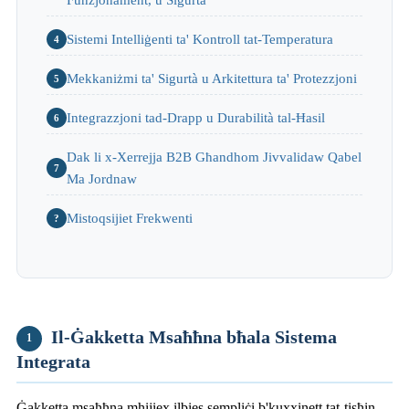
Sistemi Intelliġenti ta' Kontroll tat-Temperatura
4
Mekkaniżmi ta' Sigurtà u Arkitettura ta' Protezzjoni
5
Integrazzjoni tad-Drapp u Durabilità tal-Ħasil
6
Dak li x-Xerrejja B2B Għandhom Jivvalidaw Qabel
7
Ma Jordnaw
Mistoqsijiet Frekwenti
?
Il-Ġakketta Msaħħna bħala Sistema
1
Integrata
Ġakketta msaħħna mhijiex ilbies sempliċi b'kuxxinett tat-tisħin.