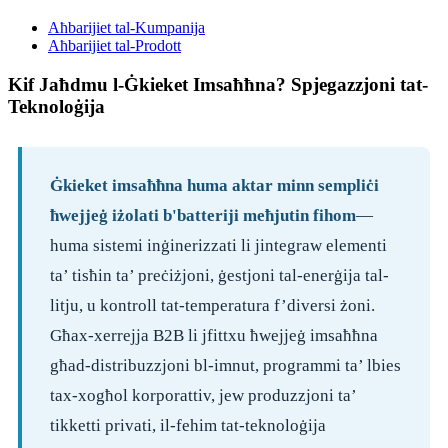
Aħbarijiet tal-Kumpanija
Aħbarijiet tal-Prodott
Kif Jaħdmu l-Ġkieket Imsaħħna? Spjegazzjoni tat-
Teknoloġija
Ġkieket imsaħħna huma aktar minn sempliċi
ħwejjeġ iżolati b'batteriji meħjutin fihom
—
huma sistemi inġinerizzati li jintegraw elementi
ta’ tisħin ta’ preċiżjoni, ġestjoni tal-enerġija tal-
litju, u kontroll tat-temperatura f’diversi żoni.
Għax-xerrejja B2B li jfittxu ħwejjeġ imsaħħna
għad-distribuzzjoni bl-imnut, programmi ta’ lbies
tax-xogħol korporattiv, jew produzzjoni ta’
tikketti privati, il-fehim tat-teknoloġija