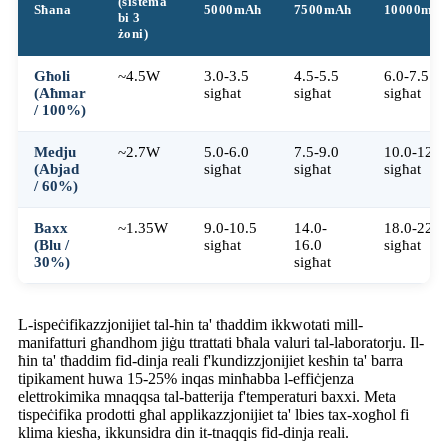
(sistema
Sħana
5000mAh
7500mAh
10000mA
bi 3
żoni)
Għoli
~4.5W
3.0-3.5
4.5-5.5
6.0-7.5
(Aħmar
sigħat
sigħat
sigħat
/ 100%)
Medju
~2.7W
5.0-6.0
7.5-9.0
10.0-12.0
(Abjad
sigħat
sigħat
sigħat
/ 60%)
Baxx
~1.35W
9.0-10.5
14.0-
18.0-22.0
(Blu /
sigħat
16.0
sigħat
30%)
sigħat
L-ispeċifikazzjonijiet tal-ħin ta' tħaddim ikkwotati mill-
manifatturi għandhom jiġu ttrattati bħala valuri tal-laboratorju. Il-
ħin ta' tħaddim fid-dinja reali f'kundizzjonijiet kesħin ta' barra
tipikament huwa 15-25% inqas minħabba l-effiċjenza
elettrokimika mnaqqsa tal-batterija f'temperaturi baxxi. Meta
tispeċifika prodotti għal applikazzjonijiet ta' lbies tax-xogħol fi
klima kiesħa, ikkunsidra din it-tnaqqis fid-dinja reali.