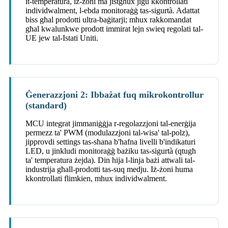
it-temperatura, iż-żoni ma jistgħux jiġu kkontrollati
individwalment, l-ebda monitoraġġ tas-sigurtà. Adattat
biss għal prodotti ultra-baġitarji; mhux rakkomandat
għal kwalunkwe prodott immirat lejn swieq regolati tal-
UE jew tal-Istati Uniti.
Ġenerazzjoni 2: Ibbażat fuq mikrokontrollur
(standard)
MCU integrat jimmaniġġja r-regolazzjoni tal-enerġija
permezz ta' PWM (modulazzjoni tal-wisa' tal-polz),
jipprovdi settings tas-sħana b'ħafna livelli b'indikaturi
LED, u jinkludi monitoraġġ bażiku tas-sigurtà (qtugħ
ta' temperatura żejda). Din hija l-linja bażi attwali tal-
industrija għall-prodotti tas-suq medju. Iż-żoni huma
kkontrollati flimkien, mhux individwalment.