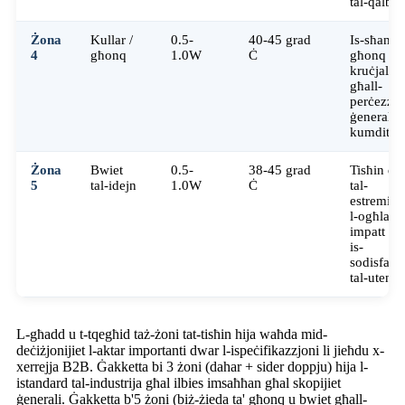
tal-qalba
Żona
Kullar /
0.5-
40-45 grad
Is-sħana t
4
għonq
1.0W
Ċ
għonq hij
kruċjali
għall-
perċezzjo
ġenerali t
kumdità
Żona
Bwiet
0.5-
38-45 grad
Tisħin dir
5
tal-idejn
1.0W
Ċ
tal-
estremitaj
l-ogħla
impatt fu
is-
sodisfazz
tal-utent
L-għadd u t-tqegħid taż-żoni tat-tisħin hija waħda mid-
deċiżjonijiet l-aktar importanti dwar l-ispeċifikazzjoni li jieħdu x-
xerrejja B2B. Ġakketta bi 3 żoni (dahar + sider doppju) hija l-
istandard tal-industrija għal ilbies imsaħħan għal skopijiet
ġenerali. Ġakketta b'5 żoni (biż-żieda ta' għonq u bwiet għall-