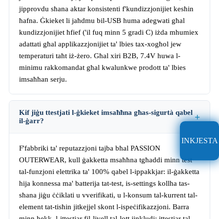
jipprovdu sħana aktar konsistenti f'kundizzjonijiet kesħin
ħafna. Ġkieket li jaħdmu bil-USB huma adegwati għal
kundizzjonijiet ħfief ('il fuq minn 5 gradi C) iżda mhumiex
adattati għal applikazzjonijiet ta' lbies tax-xogħol jew
temperaturi taħt iż-żero. Għal xiri B2B, 7.4V huwa l-
minimu rakkomandat għal kwalunkwe prodott ta' lbies
imsaħħan serju.
Kif jiġu ttestjati l-ġkieket imsaħħna għas-sigurtà qabel
il-ġarr?
INKJESTA
F'fabbriki ta' reputazzjoni tajba bħal PASSION
OUTERWEAR, kull ġakketta msaħħna tgħaddi minn test
tal-funzjoni elettrika ta' 100% qabel l-ippakkjar: il-ġakketta
hija konnessa ma' batterija tat-test, is-settings kollha tas-
sħana jiġu ċċiklati u vverifikati, u l-konsum tal-kurrent tal-
element tat-tisħin jitkejjel skont l-ispeċifikazzjoni. Barra
minn hekk, l-ittestjar fil-livell tal-lott jinkludi: ittestjar tal-