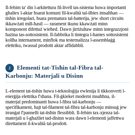
Il-fehim ta' din l-arkitettura fil-livell tas-sistema huwa importanti
għaliex l-aktar ħsarat komuni fil-kwalità tal-ilbies imsaħħan —
tisħin irregolari, ħsara prematura tal-batterija, jew short circuits
ikkawżati mill-ħasil — rarament ikunu kkawżati minn
komponent difettuż wieħed. Dawn jirriżultaw minn integrazzjoni
ħażina tas-sottosistemi. Il-fabbrika li tintegra l-ħames sottosistemi
kollha internament, minflok ma testernalizza l-assemblaġġ
elettriku, twassal prodotti aktar affidabbli.
Elementi tat-Tisħin tal-Fibra tal-
2
Karbonju: Materjali u Disinn
L-element tat-tisħin huwa t-teknoloġija ewlenija li tikkonverti l-
enerġija elettrika f'sħana. Fil-ġkieket moderni msaħħna, il-
materjal predominanti huwa l-fibra tal-karbonju —
speċifikament, ħajt tal-filament tal-fibra tal-karbonju minsuġ jew
irranġat f'pannelli tat-tisħin flessibbli. Il-fehim tax-xjenza tal-
materjali u l-għażliet tad-disinn wara dawn l-elementi jaffettwa
direttament il-kwalità tal-prodott.