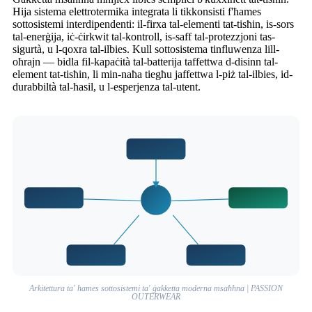
Hija sistema elettrotermika integrata li tikkonsisti f'ħames
sottosistemi interdipendenti: il-firxa tal-elementi tat-tisħin, is-sors
tal-enerġija, iċ-ċirkwit tal-kontroll, is-saff tal-protezzjoni tas-
sigurtà, u l-qoxra tal-ilbies. Kull sottosistema tinfluwenza lill-
oħrajn — bidla fil-kapaċità tal-batterija taffettwa d-disinn tal-
element tat-tisħin, li min-naħa tiegħu jaffettwa l-piż tal-ilbies, id-
durabbiltà tal-ħasil, u l-esperjenza tal-utent.
Arkitettura ta' ħames sottosistemi ta' ġakketta moderna msaħħna | PASSION
OUTERWEAR