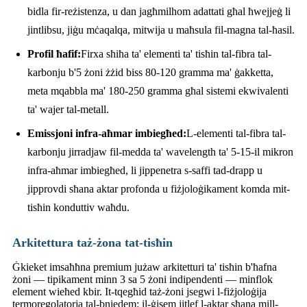
bidla fir-reżistenza, u dan jagħmilhom adattati għal ħwejjeġ li
jintlibsu, jiġu mċaqalqa, mitwija u maħsula fil-magna tal-ħasil.
Profil ħafif:
Firxa sħiħa ta' elementi ta' tisħin tal-fibra tal-
karbonju b'5 żoni żżid biss 80-120 gramma ma' ġakketta,
meta mqabbla ma' 180-250 gramma għal sistemi ekwivalenti
ta' wajer tal-metall.
Emissjoni infra-aħmar imbiegħed:
L-elementi tal-fibra tal-
karbonju jirradjaw fil-medda ta' wavelength ta' 5-15-il mikron
infra-aħmar imbiegħed, li jippenetra s-saffi tad-drapp u
jipprovdi sħana aktar profonda u fiżjoloġikament komda mit-
tisħin konduttiv waħdu.
Arkitettura taż-żona tat-tisħin
Ġkieket imsaħħna premium jużaw arkitetturi ta' tisħin b'ħafna
żoni — tipikament minn 3 sa 5 żoni indipendenti — minflok
element wieħed kbir. It-tqegħid taż-żoni jsegwi l-fiżjoloġija
termoregolatorja tal-bniedem: il-ġisem jitlef l-aktar sħana mill-