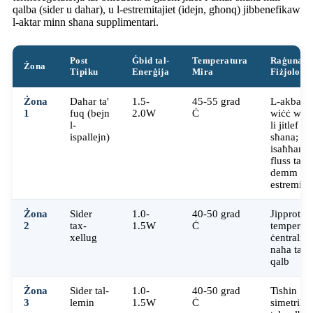
qalba (sider u dahar), u l-estremitajiet (idejn, għonq) jibbenefikaw
l-aktar minn sħana supplimentari.
Post
Ġbid tal-
Temperatura
Raġuname
Żona
Tipiku
Enerġija
Mira
Fiżjoloġi
Żona
Dahar ta'
1.5-
45-55 grad
L-akbar
1
fuq (bejn
2.0W
Ċ
wiċċ wie
l-
li jitlef is-
ispallejn)
sħana;
isaħħan il
fluss tad-
demm lejn
estremitaj
Żona
Sider
1.0-
40-50 grad
Jipproteġi
2
tax-
1.5W
Ċ
temperatu
xellug
ċentrali t
naħa tal-
qalb
Żona
Sider tal-
1.0-
40-50 grad
Tisħin
3
lemin
1.5W
Ċ
simetriku