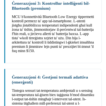
Ġenerazzjoni 3: Kontrollur intelliġenti bil-
Bluetooth (premium)
MCU b'konnettività Bluetooth Low Energy tippermetti
kontroll permezz ta' app tal-ismartphone. L-utenti
jistgħu jistabbilixxu temperaturi indipendenti għal kull
żona ta' tisħin, jimmonitorjaw il-perċentwal tal-batterija
f'ħin reali, u jirċievu allerti ta' batterija baxxa. L-app
tista' wkoll tirreġistra xejriet ta' użu. Din hija l-
arkitettura ta' kontroll li tiddistingwi l-ġkieket imsaħħna
premium li jimmiraw lejn punti ta' prezzijiet bl-imnut 'il
fuq minn $150.
Ġenerazzjoni 4: Ġestjoni termali adattiva
(emerġenti)
Tintegra sensuri tat-temperatura ambjentali u s-sensing
tat-temperatura tal-ġisem biex taġġusta b'mod dinamiku
l-output tat-tisħin mingħajr l-intervent tal-utent. Is-
sistema titgħallem mill-preferenzi tal-utent u l-