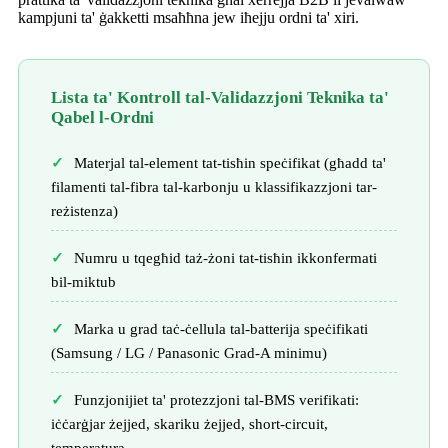
kampjuni ta' ġakketti msaħħna jew iħejju ordni ta' xiri.
Lista ta' Kontroll tal-Validazzjoni Teknika ta'
Qabel l-Ordni
Materjal tal-element tat-tisħin speċifikat (għadd ta'
filamenti tal-fibra tal-karbonju u klassifikazzjoni tar-
reżistenza)
Numru u tqegħid taż-żoni tat-tisħin ikkonfermati
bil-miktub
Marka u grad taċ-ċellula tal-batterija speċifikati
(Samsung / LG / Panasonic Grad-A minimu)
Funzjonijiet ta' protezzjoni tal-BMS verifikati:
iċċarġjar żejjed, skariku żejjed, short-circuit,