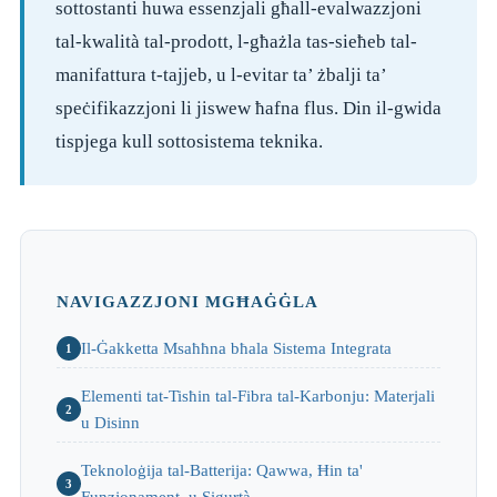
sottostanti huwa essenzjali għall-evalwazzjoni
tal-kwalità tal-prodott, l-għażla tas-sieħeb tal-
manifattura t-tajjeb, u l-evitar ta’ żbalji ta’
speċifikazzjoni li jiswew ħafna flus. Din il-gwida
tispjega kull sottosistema teknika.
NAVIGAZZJONI MGĦAĠĠLA
Il-Ġakketta Msaħħna bħala Sistema Integrata
1
Elementi tat-Tisħin tal-Fibra tal-Karbonju: Materjali
2
u Disinn
Teknoloġija tal-Batterija: Qawwa, Ħin ta'
3
Funzjonament, u Sigurtà