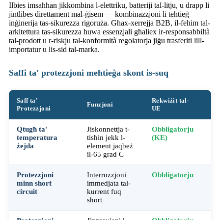
Ilbies imsaħħan jikkombina l-elettriku, batteriji tal-litju, u drapp li
jintlibes direttament mal-ġisem — kombinazzjoni li teħtieġ
inġinerija tas-sikurezza rigoruża. Għax-xerrejja B2B, il-fehim tal-
arkitettura tas-sikurezza huwa essenzjali għaliex ir-responsabbiltà
tal-prodott u r-riskju tal-konformità regolatorja jiġu trasferiti lill-
importatur u lis-sid tal-marka.
Saffi ta' protezzjoni meħtieġa skont is-suq
Saff ta'
Rekwiżit tal-
Re
Funzjoni
Protezzjoni
UE
Is
Qtugħ ta'
Jiskonnettja t-
Obbligatorju
O
temperatura
tisħin jekk l-
(KE)
(
żejda
element jaqbeż
il-65 grad C
Protezzjoni
Interruzzjoni
Obbligatorju
O
minn short
immedjata tal-
circuit
kurrent fuq
short