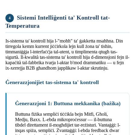
Sistemi Intelliġenti ta' Kontroll tat-
4
Temperatura
Is-sistema ta' kontroll hija l-"moħħ" ta' ġakketta msaħħna. Din
tirregola kemm kurrent jiċċirkola lejn kull żona ta' tisħin,
timmaniġġja l-interfaċċja tal-utent, u timplimenta qtugħ tas-
sigurtà. Il-kwalità tas-sistema ta' kontroll hija d-dimensjoni fejn il-
kapaċità tal-fabbrika tvarja l-aktar b'mod drammatiku — u fejn
ix-xerrejja B2B għandhom japplikaw l-aktar skrutinju.
Ġenerazzjonijiet tas-sistema ta' kontroll
Ġenerazzjoni 1: Buttuna mekkanika (bażika)
Buttuna fiżika sempliċi tiċċikla bejn Mitfi, Għoli,
Medju, Baxx. L-ebda mikroproċessur — il-buttuna
tibdel direttament il-mogħdijiet tar-reżisturi. Vantaġġi: l-
inqas spiża, sempliċi. Żvantaġġi: l-ebda feedback dwar