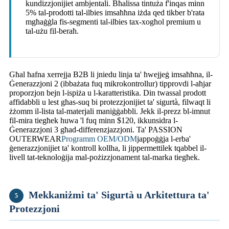
kundizzjonijiet ambjentali. Bħalissa tintuża f'inqas minn
5% tal-prodotti tal-ilbies imsaħħna iżda qed tikber b'rata
mgħaġġla fis-segmenti tal-ilbies tax-xogħol premium u
tal-użu fil-beraħ.
Għal ħafna xerrejja B2B li jniedu linja ta' ħwejjeġ imsaħħna, il-
Ġenerazzjoni 2 (ibbażata fuq mikrokontrollur) tipprovdi l-aħjar
proporzjon bejn l-ispiża u l-karatteristika. Din twassal prodott
affidabbli u lest għas-suq bi protezzjonijiet ta' sigurtà, filwaqt li
żżomm il-lista tal-materjali maniġġabbli. Jekk il-prezz bl-imnut
fil-mira tiegħek huwa 'l fuq minn $120, ikkunsidra l-
Ġenerazzjoni 3 għad-differenzjazzjoni. Ta' PASSION
OUTERWEAR
Programm OEM/ODM
jappoġġja l-erba'
ġenerazzjonijiet ta' kontroll kollha, li jippermettilek tqabbel il-
livell tat-teknoloġija mal-pożizzjonament tal-marka tiegħek.
Mekkaniżmi ta' Sigurtà u Arkitettura ta'
5
Protezzjoni