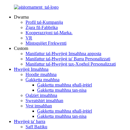
Dwarna
Profil tal-Kumpanija
Żjara fil-Fabbrika
Kooperazzjoni tal-Marka.
VR
Mistoqsijiet Frekwenti
Custom
Manifattur tal-Ħwejjeġ Imsaħħna apposta
Manifattur tal-Ħwejjeġ ta' Barra Personalizzati
Manifattur tal-Ħwejjeġ tax-Xogħol Personalizzati
Ħwejjeġ Imsaħħna
Hoodie msaħħna
Ġakketta msaħħna
Ġakketta msaħħna għall-irġiel
Ġakketta msaħħna tan-nisa
Qalziet imsaħħna
Sweatshirt imsaħħan
Vest imsaħħan
Ġakketta msaħħna għall-irġiel
Ġakketta msaħħna tan-nisa
Ħwejjeġ ta' barra
Saff Bażiku