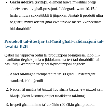
Garża adeżiva (evita):
L-element huwa mwaħħal b'tejp
adeżiv sensittiv għall-pressjoni. Jiddegrada wara 10-15-il
ħasla u huwa suxxettibbli li jitqaxxar. Jinstab fi prodotti ultra-
baġitarji; mhux adattat għal kwalunkwe marka kkonċernata
bid-durabbiltà.
Protokoll tal-ittestjar tal-ħasil għall-validazzjoni tal-
kwalità B2B
Qabel ma tapprova ordni ta' produzzjoni bl-ingrossa, itlob li l-
manifattur tiegħek jimla u jiddokumenta test tad-durabbiltà tal-
ħasil fuq il-kampjun ta' qabel il-produzzjoni tiegħek:
Aħsel bil-magna f'temperatura ta' 30 grad C b'deterġent
standard, ċiklu ġentili
Nixxef fil-magna tat-tnixxif fuq sħana baxxa jew nixxef ċatt
bl-arja (skont l-istruzzjonijiet tat-tikketta tal-kura)
Irrepeti għal minimu ta' 20 ċiklu (50 ċiklu għal prodotti