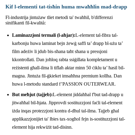
Kif l-elementi tat-tisħin huma mwaħħlin mad-drapp
Fl-industrija jintużaw tliet metodi ta' twaħħil, b'differenzi
sinifikanti fil-kwalità:
Laminazzjoni termali (l-aħjar):
L-element tal-fibra tal-
karbonju huwa laminat bejn żewġ saffi ta’ drapp bl-użu ta’
film adeżiv li jdub bis-sħana taħt sħana u pressjoni
kkontrollati. Dan joħloq rabta ssiġillata kompletament u
reżistenti għall-ilma li tiflaħ aktar minn 50 ċiklu ta’ ħasil bil-
magna. Jintuża fil-ġkieket imsaħħna premium kollha. Dan
huwa l-metodu standard f’PASSION OUTERWEAR.
But meħjut (tajjeb):
L-element jiddaħħal f'but tad-drapp u
jitwaħħal bil-ħjata. Jipprovdi sostituzzjoni faċli tal-element
iżda inqas protezzjoni kontra d-dħul tal-ilma. Tajjeb għal
applikazzjonijiet ta' lbies tax-xogħol fejn is-sostituzzjoni tal-
element hija rekwiżit tad-disinn.