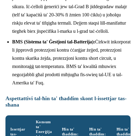
sikura. Iċ-ċelloli ġeneriċi jew tal-Grad B jiddegradaw malajr
(telf ta' kapaċità ta' 20-30% fi żmien 100 ċiklu) u joħolqu
riskju elevat ta' tifqigħa termali. Dejjem staqsi lill-manifattur
tiegħek biex jispeċifika l-marka u l-grad taċ-ċelloli.
BMS (Sistema ta' Ġestjoni tal-Batterija):
Ċirkwit inkorporat
li jipprovdi protezzjoni kontra ċċarġjar żejjed, protezzjoni
kontra skarika żejda, protezzjoni kontra short circuit, u
monitoraġġ tat-temperatura. BMS ta' kwalità mhuwiex
negozjabbli għal prodotti mibjugħa fis-swieq tal-UE u tal-
Amerika ta' Fuq.
Aspettattivi tal-ħin ta' tħaddim skont l-issettjar tas-
sħana
Konsum
ta'
Issettjar
Ħin ta'
Ħin ta'
Ħin ta'
Enerġija
tas-
tħaddim:
tħaddim:
tħaddim: