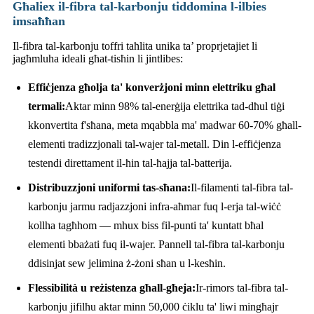
Għaliex il-fibra tal-karbonju tiddomina l-ilbies
imsaħħan
Il-fibra tal-karbonju toffri taħlita unika ta’ proprjetajiet li
jagħmluha ideali għat-tisħin li jintlibes:
Effiċjenza għolja ta' konverżjoni minn elettriku għal
termali:
Aktar minn 98% tal-enerġija elettrika tad-dħul tiġi
kkonvertita f'sħana, meta mqabbla ma' madwar 60-70% għall-
elementi tradizzjonali tal-wajer tal-metall. Din l-effiċjenza
testendi direttament il-ħin tal-ħajja tal-batterija.
Distribuzzjoni uniformi tas-sħana:
Il-filamenti tal-fibra tal-
karbonju jarmu radjazzjoni infra-aħmar fuq l-erja tal-wiċċ
kollha tagħhom — mhux biss fil-punti ta' kuntatt bħal
elementi bbażati fuq il-wajer. Pannell tal-fibra tal-karbonju
ddisinjat sew jelimina ż-żoni sħan u l-kesħin.
Flessibilità u reżistenza għall-għeja:
Ir-rimors tal-fibra tal-
karbonju jifilħu aktar minn 50,000 ċiklu ta' liwi mingħajr