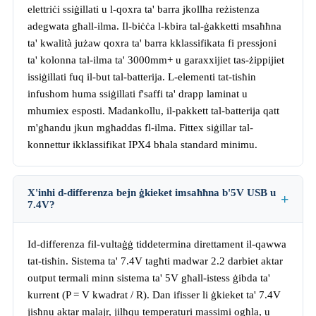
elettriċi ssiġillati u l-qoxra ta' barra jkollha reżistenza
adegwata għall-ilma. Il-biċċa l-kbira tal-ġakketti msaħħna
ta' kwalità jużaw qoxra ta' barra kklassifikata fi pressjoni
ta' kolonna tal-ilma ta' 3000mm+ u garaxxijiet tas-żippijiet
issiġillati fuq il-but tal-batterija. L-elementi tat-tisħin
infushom huma ssiġillati f'saffi ta' drapp laminat u
mhumiex esposti. Madankollu, il-pakkett tal-batterija qatt
m'għandu jkun mgħaddas fl-ilma. Fittex siġillar tal-
konnettur ikklassifikat IPX4 bħala standard minimu.
X'inhi d-differenza bejn ġkieket imsaħħna b'5V USB u
7.4V?
Id-differenza fil-vultaġġ tiddetermina direttament il-qawwa
tat-tisħin. Sistema ta' 7.4V tagħti madwar 2.2 darbiet aktar
output termali minn sistema ta' 5V għall-istess ġibda ta'
kurrent (P = V kwadrat / R). Dan ifisser li ġkieket ta' 7.4V
jisħnu aktar malajr, jilħqu temperaturi massimi ogħla, u