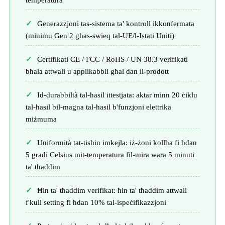
temperatura
Ġenerazzjoni tas-sistema ta' kontroll ikkonfermata
(minimu Gen 2 għas-swieq tal-UE/l-Istati Uniti)
Ċertifikati CE / FCC / RoHS / UN 38.3 verifikati
bħala attwali u applikabbli għal dan il-prodott
Id-durabbiltà tal-ħasil ittestjata: aktar minn 20 ċiklu
tal-ħasil bil-magna tal-ħasil b'funzjoni elettrika
miżmuma
Uniformità tat-tisħin imkejla: iż-żoni kollha fi ħdan
5 gradi Celsius mit-temperatura fil-mira wara 5 minuti
ta' tħaddim
Ħin ta' tħaddim verifikat: ħin ta' tħaddim attwali
f'kull setting fi ħdan 10% tal-ispeċifikazzjoni